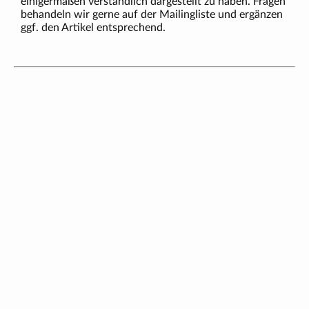
einigermaßen verständlich dargestellt zu haben. Fragen
behandeln wir gerne auf der Mailingliste und ergänzen
ggf. den Artikel entsprechend.
Neueste Beiträge
21. März 2026 18:00 Uhr
Abkündigung alter Freifunk-Router bei Freifunk Nordwest
10. Januar 2024 19:48 Uhr von Simon
Protokoll zur Mitgliederversammlung 2023
10. Dezember 2023 19:30 Uhr von Simon
Aktualisierung der Tagesordnung zur
Mitgliederversammlung des Freifunk Nordwest e. V.